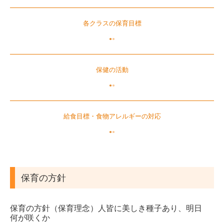
子育て支援
すくすく 健康
各クラスの保育目標
●
●
もぐもぐ 食事
わくわく あそび・絵本
保健の活動
とことこ イベント
●
●
一時保育
お知らせ・トピックス
給食目標・食物アレルギーの対応
●
●
保育園より
食育について
レシピ（給食だより）
保育の方針
食育活動
保育の方針（保育理念）人皆に美しき種子あり、明日
保健だより
何が咲くか