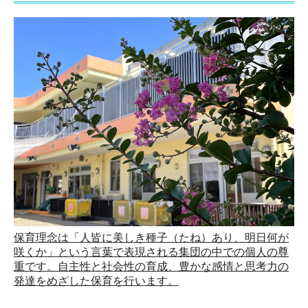
友の会
採用情報
募集要項（保育補助）
募集要項（調理補助）
保育理念は「人皆に美しき種子（たね）あり、明日何が
咲くか」という言葉で表現される集団の中での個人の尊
重です。自主性と社会性の育成、豊かな感情と思考力の
発達をめざした保育を行います。