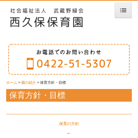
ホーム
園の紹介
保育方針・目標
施設紹介・沿革
社会福祉法人武蔵野緑会について
園の生活
ホーム
園の紹介
保育方針・目標
保育方針・目標
年間行事
園での1日
クラスの様子
保育の方針
アクセスマップ
●
●